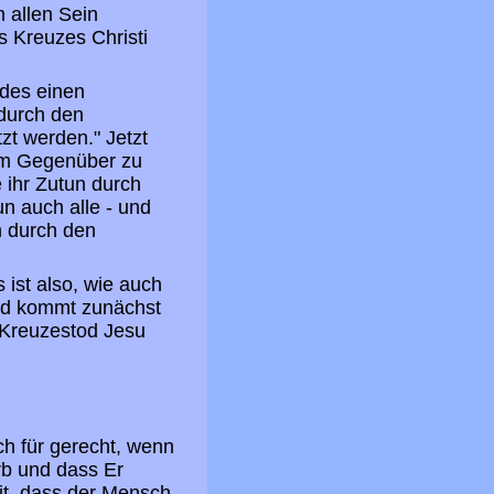
 allen Sein
s Kreuzes Christi
des einen
durch den
zt werden." Jetzt
 im Gegenüber zu
 ihr Zutun durch
n auch alle - und
n durch den
 ist also, wie auch
und kommt zunächst
 Kreuzestod Jesu
ich für gerecht, wenn
rb und dass Er
it, dass der Mensch