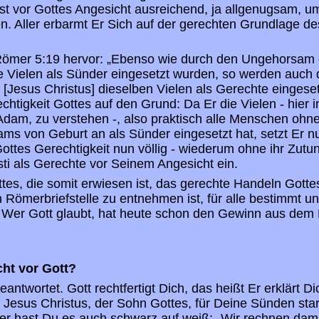
ist vor Gottes Angesicht ausreichend, ja allgenugsam, um
. Aller erbarmt Er Sich auf der gerechten Grundlage de
Römer 5:19 hervor: „Ebenso wie durch den Ungehorsam 
 Vielen als Sünder eingesetzt wurden, so werden auch 
Jesus Christus] dieselben Vielen als Gerechte eingeset
htigkeit Gottes auf den Grund: Da Er die Vielen - hier
dam, zu verstehen -, also praktisch alle Menschen ohne
 von Geburt an als Sünder eingesetzt hat, setzt Er nu
ottes Gerechtigkeit nun völlig - wiederum ohne ihr Zutu
i als Gerechte vor Seinem Angesicht ein.
tes, die somit erwiesen ist, das gerechte Handeln Gottes
en Römerbriefstelle zu entnehmen ist, für alle bestimmt 
. Wer Gott glaubt, hat heute schon den Gewinn aus dem
cht vor Gott?
eantwortet. Gott rechtfertigt Dich, das heißt Er erklärt D
 Jesus Christus, der Sohn Gottes, für Deine Sünden sta
er hast Du es auch schwarz auf weiß: „Wir rechnen dam