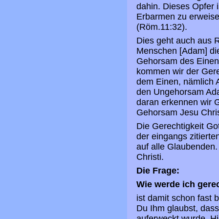
dahin. Dieses Opfer 
Erbarmen zu erweisen
(Röm.11:32).
Dies geht auch aus 
Menschen [Adam] die
Gehorsam des Einen [
kommen wir der Gerec
dem Einen, nämlich A
den Ungehorsam Adams
daran erkennen wir G
Gehorsam Jesu Christ
Die Gerechtigkeit Got
der eingangs zitiert
auf alle Glaubenden
Christi.
Die Frage:
Wie werde ich gere
ist damit schon fast b
Du Ihm glaubst, dass
auferweckt wurde. Hi